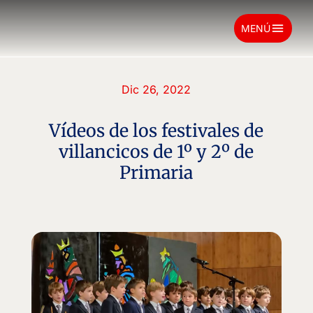
menu
MENÚ
Dic 26, 2022
Vídeos de los festivales de
villancicos de 1º y 2º de
Primaria