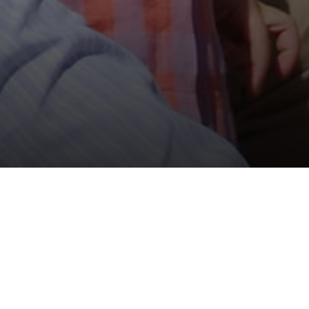
La Asociación de Padres d
Alumnos de Retamar (APA
sempeña un papel clave en
vida del colegio.