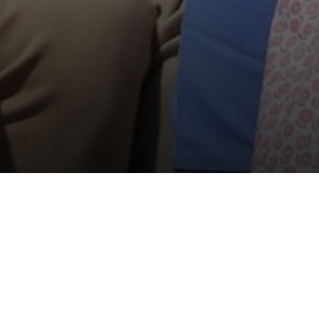
e
)
 la