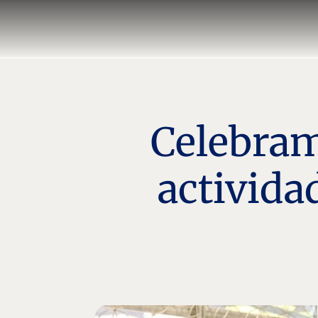
Celebram
activida