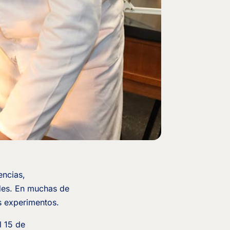
encias,
ades. En muchas de
s experimentos.
l 15 de