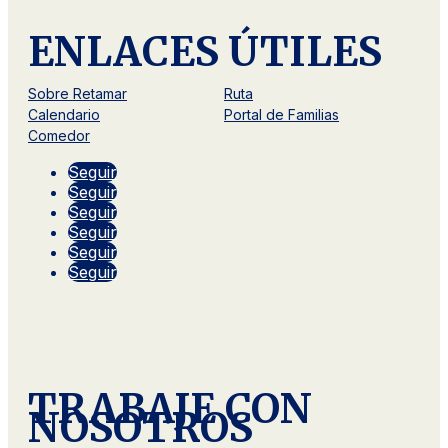
ENLACES ÚTILES
Sobre Retamar
Ruta
Calendario
Portal de Familias
Comedor
Seguir
Seguir
Seguir
Seguir
Seguir
Seguir
TRABAJE CON
NOSOTROS