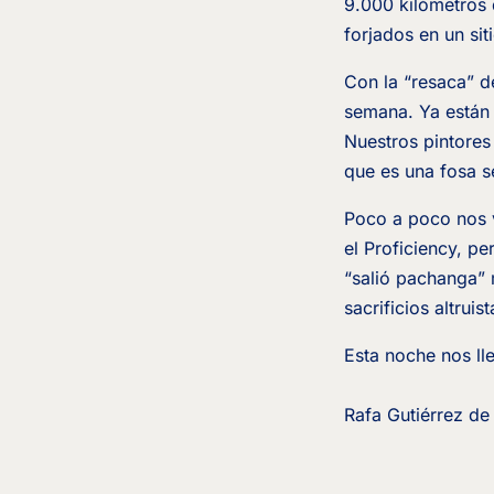
9.000 kilómetros 
forjados en un sit
Con la “resaca” de
semana. Ya están 
Nuestros pintores
que es una fosa s
Poco a poco nos 
el Proficiency, pe
“salió pachanga” 
sacrificios altrui
Esta noche nos ll
Rafa Gutiérrez de