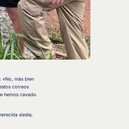
s: «No, más bien
 estos correos
que hemos cavado.
erecida siesta,