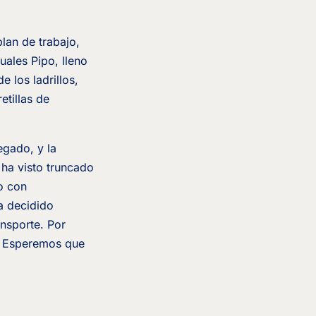
lan de trabajo,
cuales Pipo, lleno
 los ladrillos,
etillas de
egado, y la
 ha visto truncado
o con
ha decidido
ansporte. Por
s. Esperemos que